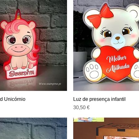
Visualização rápida
Visualização rápida
d Unicórnio
Luz de presença infantil
Preço
30,50 €