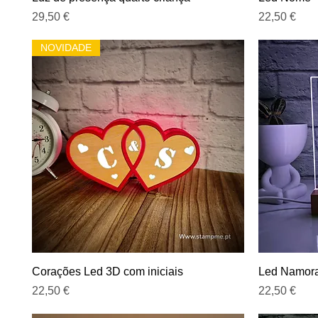
Preço
Preço
29,50 €
22,50 €
NOVIDADE
Visualização rápida
Corações Led 3D com iniciais
Led Namora
Preço
Preço
22,50 €
22,50 €