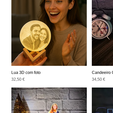
Visualização rápida
Lua 3D com foto
Candeeiro C
Preço
Preço
32,50 €
34,50 €