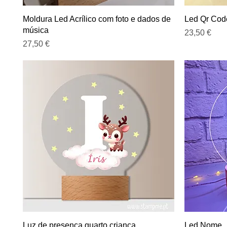
Visualização rápida
Moldura Led Acrílico com foto e dados de
Led Qr Cod
música
Preço
23,50 €
Preço
27,50 €
Visualização rápida
Luz de presença quarto criança
Led Nome