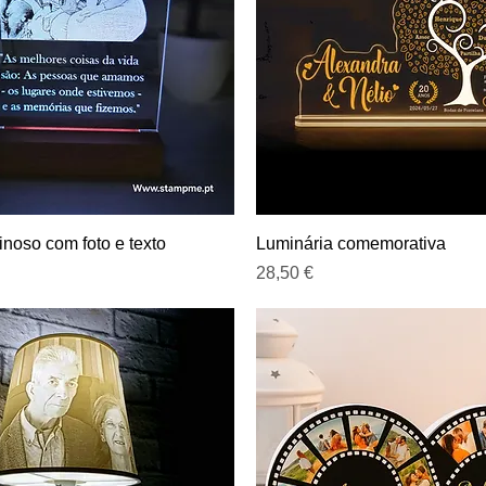
Visualização rápida
Visualização rápida
inoso com foto e texto
Luminária comemorativa
Preço
28,50 €