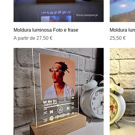
Visualização rápida
Moldura luminosa Foto e frase
Moldura lum
Preço promocional
Preço
A partir de
27,50 €
25,50 €