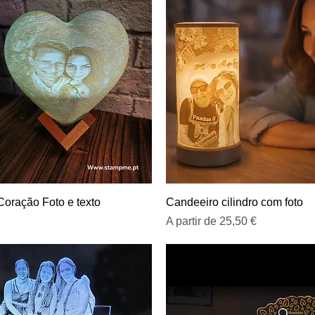
Visualização rápida
Visualização rápida
oração Foto e texto
Candeeiro cilindro com foto
Preço promocional
A partir de
25,50 €