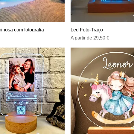
Visualização rápida
Visualização rápida
inosa com fotografia
Led Foto-Traço
Preço promocional
A partir de
29,50 €