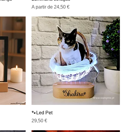
Preço promocional
A partir de
24,50 €
Visualização rápida
🐾Led Pet
Preço
29,50 €