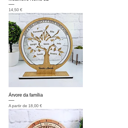
Preço
14,50 €
Árvore da família
Preço promocional
A partir de
18,00 €