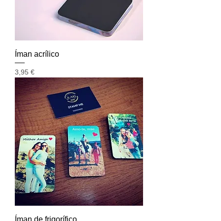
Íman acrílico
Preço
3,95 €
Íman de frigorífico