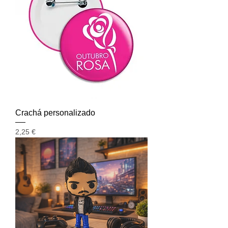
Crachá personalizado
Preço
2,25 €