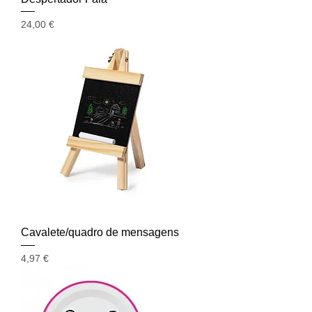
Preço
24,00 €
Cavalete/quadro de mensagens
Preço
4,97 €