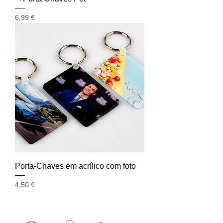
Preço
6,99 €
Porta-Chaves em acrílico com foto
Preço
4,50 €