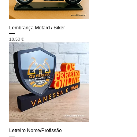
Lembrança Motard / Biker
Preço
18,50 €
Letreiro Nome/Profissão