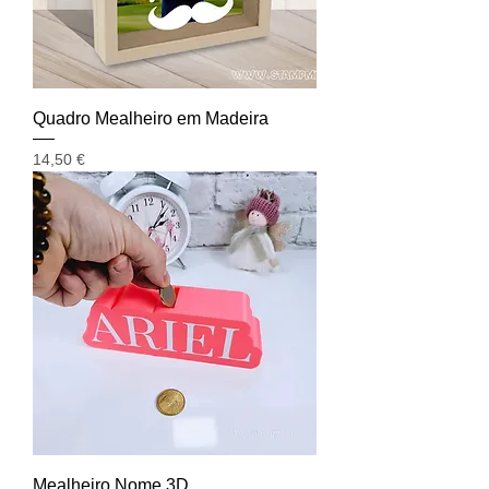
Quadro Mealheiro em Madeira
Preço
14,50 €
Mealheiro Nome 3D