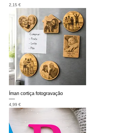
Preço
2,15 €
Íman cortiça fotogravação
Preço
4,99 €