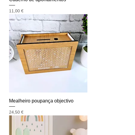
Preço
11,00 €
Mealheiro poupança objectivo
Preço
24,50 €