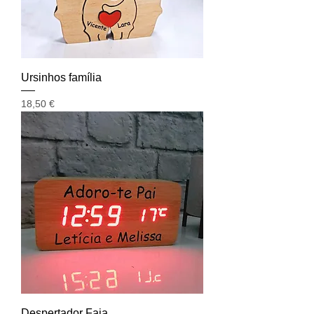
Ursinhos família
Preço
18,50 €
Despertador Faia