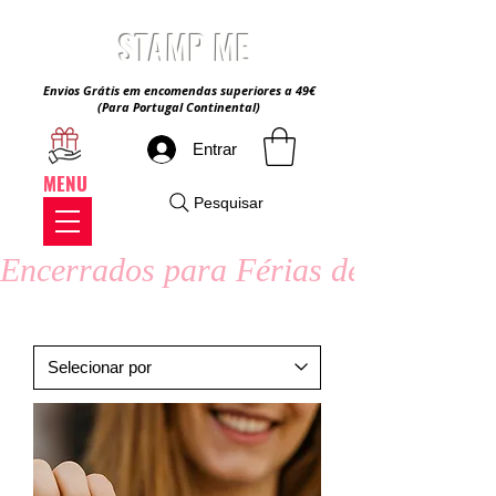
STAMP ME
Envios Grátis em encomendas superiores a 49€
(Para Portugal Continental)
Entrar
MENU
Pesquisar
Encerrados para Férias de Verão - 8