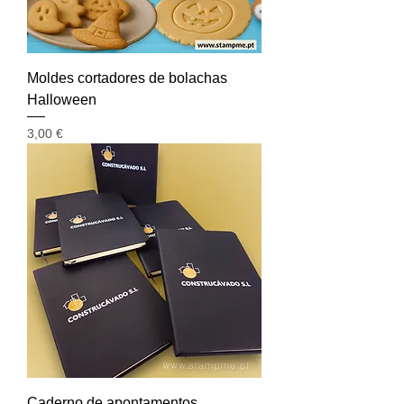
Moldes cortadores de bolachas
Halloween
Preço
3,00 €
Caderno de apontamentos