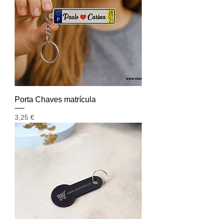
Porta Chaves matrícula
Preço
3,25 €