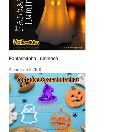
Fantasminha Luminoso
Preço promocional
A partir de
3,75 €