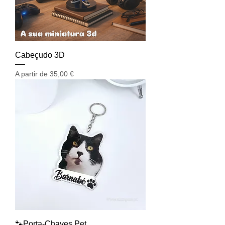
Cabeçudo 3D
Preço promocional
A partir de
35,00 €
🐾Porta-Chaves Pet