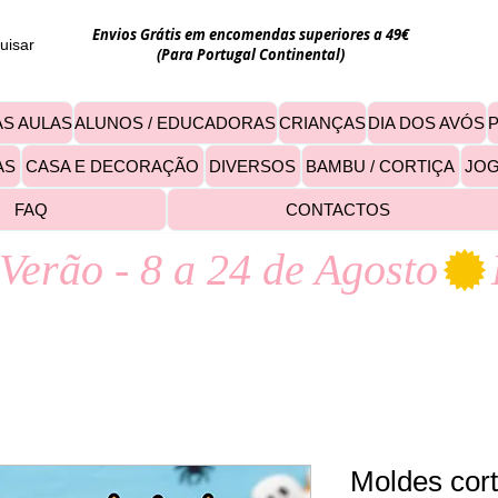
Envios Grátis em encomendas superiores a 49€
uisar
(Para Portugal Continental)
S AULAS
ALUNOS / EDUCADORAS
CRIANÇAS
DIA DOS AVÓS
AS
CASA E DECORAÇÃO
DIVERSOS
BAMBU / CORTIÇA
JO
FAQ
CONTACTOS
Verão - 8 a 24 de Agosto
Moldes cor