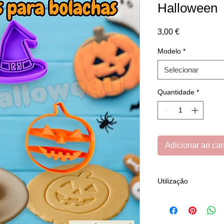
Halloween
Preço
3,00 €
Modelo
*
Selecionar
Quantidade
*
Adicionar ao car
Utilização
Os cortadores são i
neutra*, com polímer
Como diversos utensí