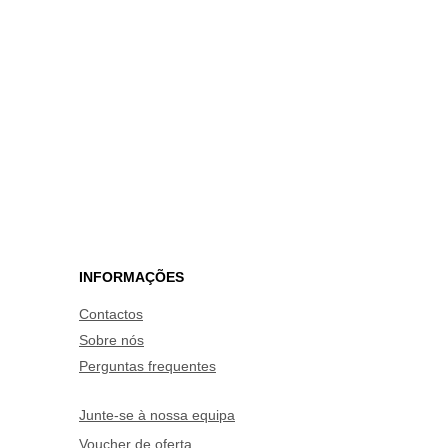
outros materiais que possam
 ou cortes, podem acumular
er limpos e bem acondicionados
a pois pode deformar com água
ão colocar no forno nem
dores coloridos são apenas
gos são fornecidos em material
o.
INFORMAÇÕES
Contactos
Sobre nós
Perguntas frequentes
Junte-se à nossa equipa
Voucher de oferta