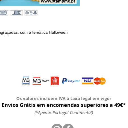
madeiras, bambus e 
apresentar desgaste
bactérias e devem s
após utilização.
Não lavar na máquin
ngraçadas, com a temática Halloween
demasiado quente. N
microondas.
* As fotos dos corta
decorativas, os arti
antibacteriano branc
Os valores incluem IVA à taxa legal em vigor
Envios Grátis em encomendas superiores a 49€*
(*Apenas Portugal Continental)