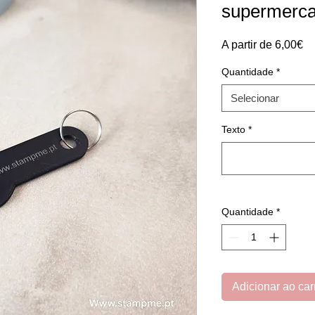
supermerc
Pr
A partir de
6,00€
pr
Quantidade
*
Selecionar
Texto
*
Quantidade
*
Adicionar ao car