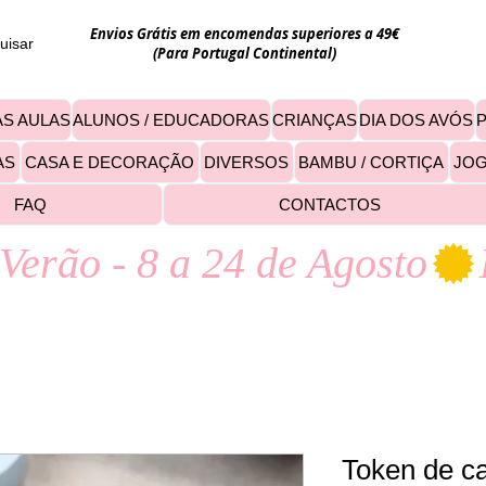
Envios Grátis em encomendas superiores a 49€
uisar
(Para Portugal Continental)
S AULAS
ALUNOS / EDUCADORAS
CRIANÇAS
DIA DOS AVÓS
AS
CASA E DECORAÇÃO
DIVERSOS
BAMBU / CORTIÇA
JO
FAQ
CONTACTOS
Verão - 8 a 24 de Agosto
Token de ca