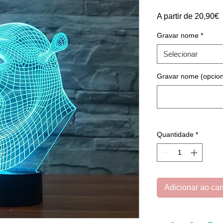
P
A partir de
20,90€
p
Gravar nome
*
Selecionar
Gravar nome (opcion
Quantidade
*
Adicionar ao car