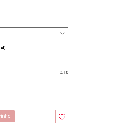
reço
romocional
al)
0/10
rinho