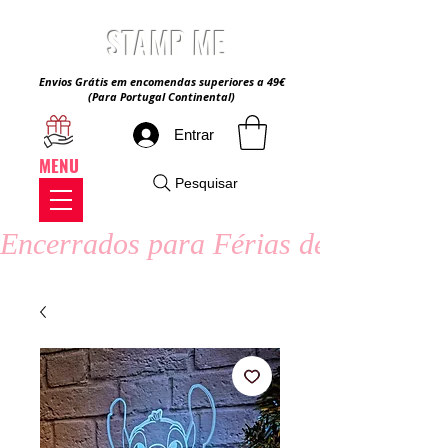
STAMP ME
Envios Grátis em encomendas superiores a 49€
(Para Portugal Continental)
Entrar
MENU
Pesquisar
Encerrados para Férias de Verão - 8