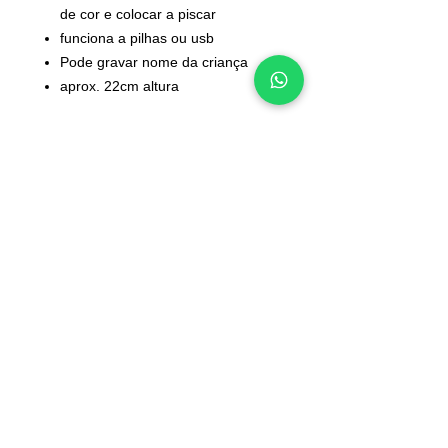
de cor e colocar a piscar
funciona a pilhas ou usb
Pode gravar nome da criança
aprox. 22cm altura
INFORMAÇÕES
Deseja algo diferente?
Contactos
Converse connosco
Sobre nós
pelo WhatsApp:
Junte-se à nossa equipa
965 554 000
📲
Blog
Voucher de oferta
Perguntas frequentes
Política de cookies
Termos e condições
Os valores incluem IVA à taxa legal em vigor