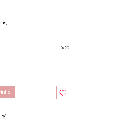
nal)
0/20
rinho