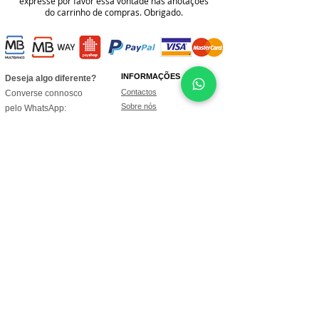
expresse por favor essa vontade nas anotações
do carrinho de compras. Obrigado.
INFORMAÇÕES
Deseja algo diferente?
Contactos
Converse connosco
Sobre nós
pelo WhatsApp:
Junte-se à nossa equipa
965 554 000
📲
Blog
Voucher de oferta
Perguntas frequentes
Política de cookies
Termos e condições
Os valores incluem IVA à taxa legal em vigor
Envios Grátis em encomendas superiores a 49€*
(*Apenas Portugal Continental)
Acompanhe a sua encomenda