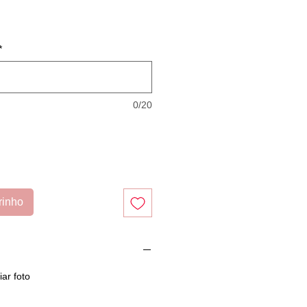
*
0/20
rinho
ar foto