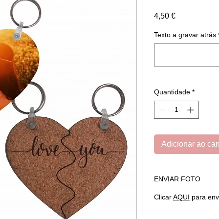
Preço
4,50 €
Texto a gravar atrás
Quantidade
*
Adicionar ao car
ENVIAR FOTO
Clicar
AQUI
para envi