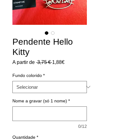
Pendente Hello
Kitty
Preço
Preço
A partir de
 3,75 € 
1,88€
normal
promocional
Fundo colorido
*
Nome a gravar (só 1 nome)
*
0/12
Quantidade
*