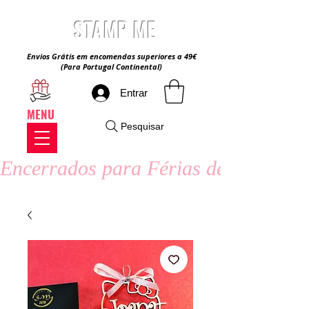
STAMP ME
Envios Grátis em encomendas superiores a 49€
(Para Portugal Continental)
Entrar
MENU
Pesquisar
Encerrados para Férias de Verão - 8