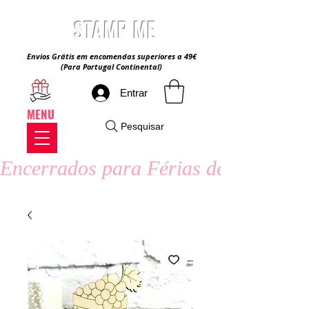
STAMP ME
Envios Grátis em encomendas superiores a 49€
(Para Portugal Continental)
Entrar
MENU
Pesquisar
Encerrados para Férias de Verão - 8