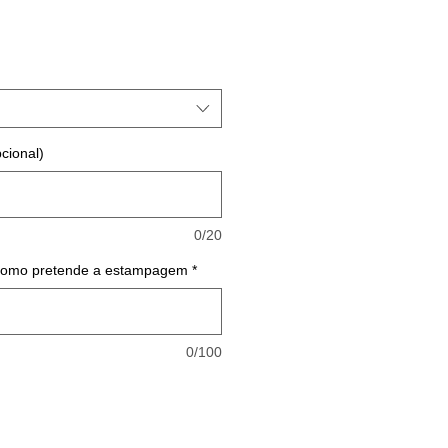
cional)
0/20
 como pretende a estampagem
*
0/100