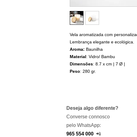
Vela aromatizada com personaliza
Lembrança elegante e ecológica.
Aroma:
Baunilha
Material
: Vidro/ Bambu
Dimensões
: 8.7 x cm | 7 Ø |
Peso
: 280 gr.
Deseja algo diferente?
Converse connosco
pelo WhatsApp:
965 554 000
📲