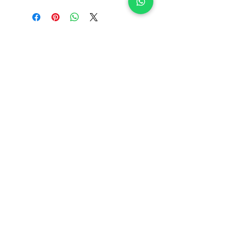
INFORMAÇÕES
Deseja algo diferente?
Contactos
Converse connosco
Sobre nós
pelo WhatsApp:
Junte-se à nossa equipa
965 554 000
📲
Blog
Voucher de oferta
Perguntas frequentes
Política de cookies
Termos e condições
Os valores incluem IVA à taxa legal em vigor
Envios Grátis em encomendas superiores a 49€*
(*Apenas Portugal Continental)
Acompanhe a sua encomenda