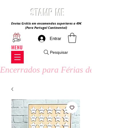
STAMP ME
Envios Grátis em encomendas superiores a 49€
(Para Portugal Continental)
Entrar
MENU
Pesquisar
Encerrados para Férias de Verão - 8