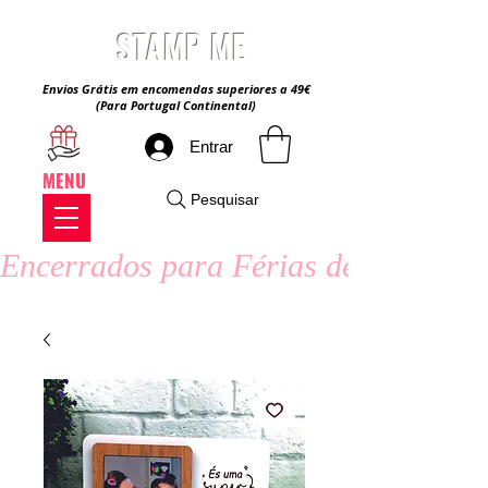
STAMP ME
Envios Grátis em encomendas superiores a 49€
(Para Portugal Continental)
Entrar
MENU
Pesquisar
Encerrados para Férias de Verão - 8