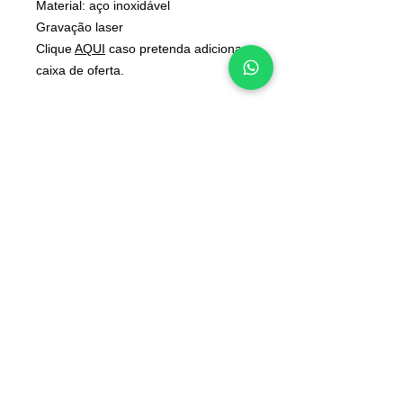
Material: aço inoxidável
Gravação laser
Clique
AQUI
caso pretenda adicionar
caixa de oferta.
INFORMAÇÕES
Deseja algo diferente?
Contactos
Converse connosco
Sobre nós
pelo WhatsApp:
Junte-se à nossa equipa
965 554 000
📲
Blog
Voucher de oferta
Perguntas frequentes
Política de cookies
Termos e condições
Os valores incluem IVA à taxa legal em vigor
Envios Grátis em encomendas superiores a 49€*