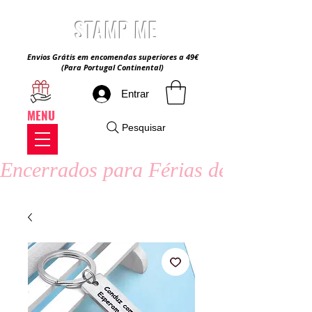
STAMP ME
Envios Grátis em encomendas superiores a 49€
(Para Portugal Continental)
Entrar
MENU
Pesquisar
Encerrados para Férias de Verão - 8