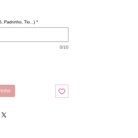
 Padrinho, Tio...)
*
0/10
rinho