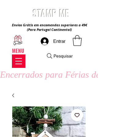
STAMP ME
Envios Grátis em encomendas superiores a 49€
(Para Portugal Continental)
Entrar
MENU
Pesquisar
Encerrados para Férias de Verão - 8