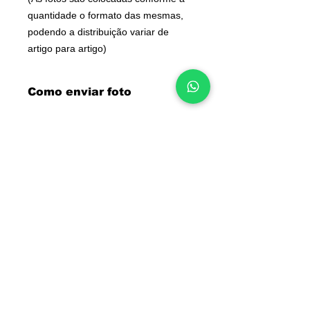
quantidade o formato das mesmas,
podendo a distribuição variar de
artigo para artigo)
Como enviar foto
Após efectuar encomenda irá receber
email com confirmação de pedido.
Faça "responder" a esse email
anexando as fotos para o artigo.
(máximo 9)
Dessa forma ficarão associadas ao
pedido.
INFORMAÇÕES
Deseja algo diferente?
Qualquer dúvida contacte-nos.
Contactos
Converse connosco
Sobre nós
pelo WhatsApp:
Junte-se à nossa equipa
965 554 000
📲
Blog
Voucher de oferta
Perguntas frequentes
Política de cookies