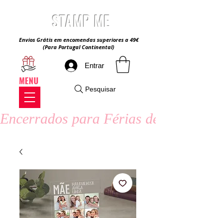
STAMP ME
Envios Grátis em encomendas superiores a 49€
(Para Portugal Continental)
Entrar
MENU
Pesquisar
Encerrados para Férias de Verão - 8