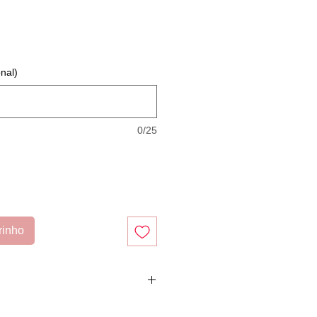
nal)
0/25
rinho
ue
AQUI