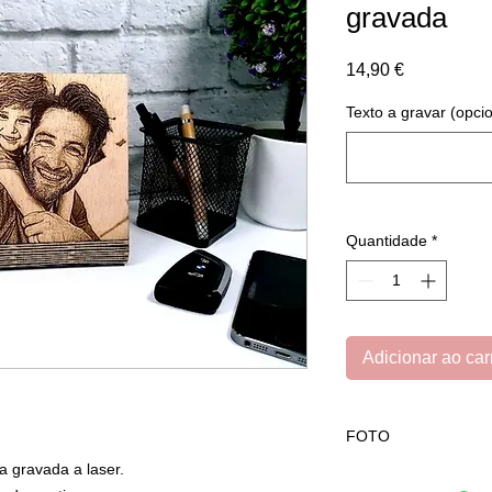
gravada
Preço
14,90 €
Texto a gravar (opcio
Quantidade
*
Adicionar ao car
FOTO
 gravada a laser.
Para enviar foto cliq