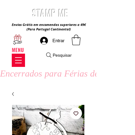
STAMP ME
Envios Grátis em encomendas superiores a 49€
(Para Portugal Continental)
Entrar
MENU
Pesquisar
Encerrados para Férias de Verão - 8