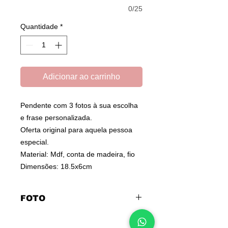
0/25
Quantidade
*
Adicionar ao carrinho
Pendente com 3 fotos à sua escolha
e frase personalizada.
Oferta original para aquela pessoa
especial.
Material: Mdf, conta de madeira, fio
Dimensões: 18.5x6cm
FOTO
Após adicionar o artigo ao carrinho
de compras, clique
AQUI
para enviar