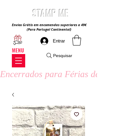
STAMP ME
Envios Grátis em encomendas superiores a 49€
(Para Portugal Continental)
Entrar
MENU
Pesquisar
Encerrados para Férias de Verão - 8