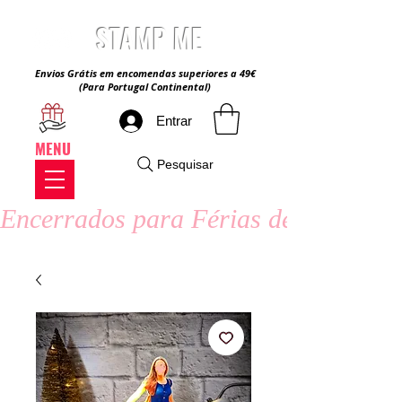
STAMP ME
Envios Grátis em encomendas superiores a 49€
(Para Portugal Continental)
Entrar
MENU
Pesquisar
Encerrados para Férias de Verão - 8