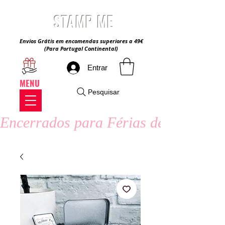
STAMP ME
Envios Grátis em encomendas superiores a 49€
(Para Portugal Continental)
Entrar
MENU
Pesquisar
Encerrados para Férias de Verão - 8