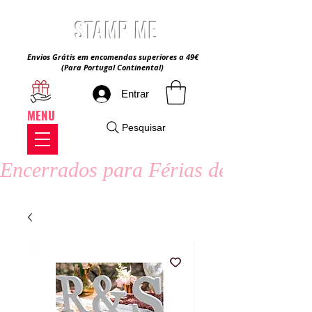
STAMP ME
Envios Grátis em encomendas superiores a 49€
(Para Portugal Continental)
Entrar
MENU
Pesquisar
Encerrados para Férias de Verão - 8