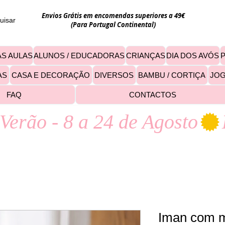
Envios Grátis em encomendas superiores a 49€
uisar
(Para Portugal Continental)
S AULAS
ALUNOS / EDUCADORAS
CRIANÇAS
DIA DOS AVÓS
AS
CASA E DECORAÇÃO
DIVERSOS
BAMBU / CORTIÇA
JO
FAQ
CONTACTOS
Verão - 8 a 24 de Agosto
Iman com m