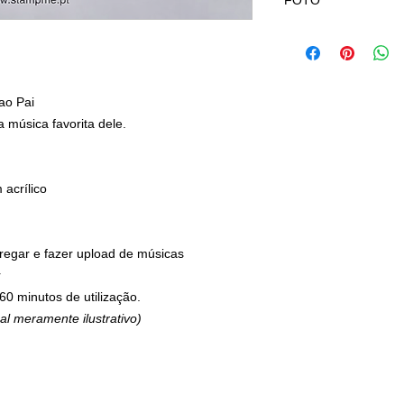
FOTO
Após adicionar o art
carrinho) encontrará
O resultado final de
fotos com boa defini
ao Pai
Qualquer dúvida con
a música favorita dele.
965554000
 acrílico
rregar e fazer upload de músicas
r
60 minutos de utilização.
al meramente ilustrativo)