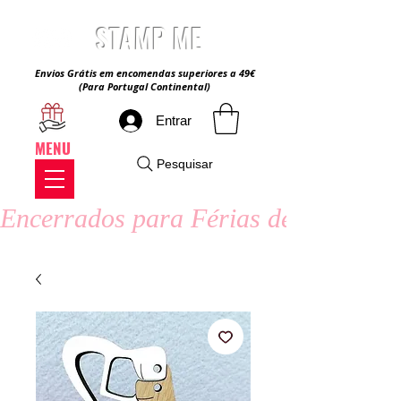
STAMP ME
Envios Grátis em encomendas superiores a 49€
(Para Portugal Continental)
Entrar
MENU
Pesquisar
Encerrados para Férias de Verão - 8