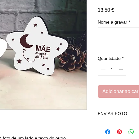
Preço
13,50 €
Nome a gravar
*
Quantidade
*
Adicionar ao car
ENVIAR FOTO
Clique
AQUI
para env
foto de um lado e texto do outro.