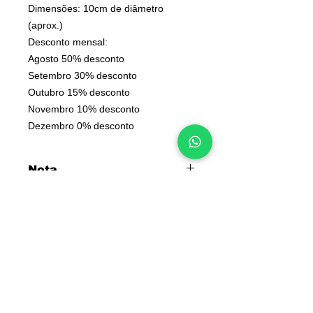
Dimensões: 10cm de diâmetro
(aprox.)
Desconto mensal:
Agosto 50% desconto
Setembro 30% desconto
Outubro 15% desconto
Novembro 10% desconto
Dezembro 0% desconto
Nota
Todos os artigos de matéria prima
natural são diferentes entre si. Não
há 2 peças exatamente iguais, quer
no seu formato, veios e tonalidade.
INFORMAÇÕES
Deseja algo diferente?
Contactos
Converse connosco
Sobre nós