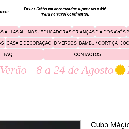
Envios Grátis em encomendas superiores a 49€
uisar
(Para Portugal Continental)
S AULAS
ALUNOS / EDUCADORAS
CRIANÇAS
DIA DOS AVÓS
AS
CASA E DECORAÇÃO
DIVERSOS
BAMBU / CORTIÇA
JO
FAQ
CONTACTOS
Verão - 8 a 24 de Agosto
Cubo Mágic