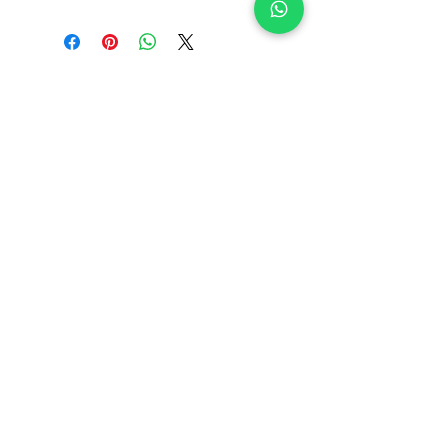
INFORMAÇÕES
Deseja algo diferente?
Contactos
Converse connosco
Sobre nós
pelo WhatsApp:
Junte-se à nossa equipa
965 554 000
📲
Blog
Voucher de oferta
Perguntas frequentes
Política de cookies
Termos e condições
Os valores incluem IVA à taxa legal em vigor
Envios Grátis em encomendas superiores a 49€*
(*Apenas Portugal Continental)
Acompanhe a sua encomenda