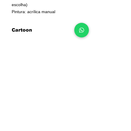
escolha)
Pintura: acrílica manual
Cartoon
Nota: A aparência final não é uma
réplica da foto.
Trata-se de uma caricatura gerada
por IA com certos detalhes que
caracterizam a pessoa da foto.
Pintura à mão.
INFORMAÇÕES
Deseja algo diferente?
Contactos
Converse connosco
Sobre nós
pelo WhatsApp:
Junte-se à nossa equipa
965 554 000
📲
Blog
Voucher de oferta
Perguntas frequentes
Política de cookies
Termos e condições