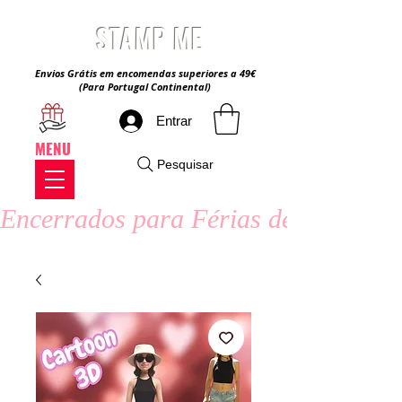
STAMP ME
Envios Grátis em encomendas superiores a 49€
(Para Portugal Continental)
Entrar
MENU
Pesquisar
Encerrados para Férias de Verão - 8