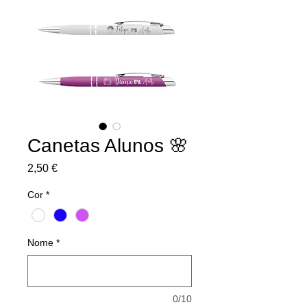
Canetas Alunos 🌸
Preço
2,50 €
Cor
*
Nome
*
0/10