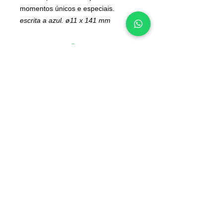
momentos únicos e especiais.
escrita a azul. ø11 x 141 mm
INFORMAÇÕES
Deseja algo diferente?
Contactos
Converse connosco
Sobre nós
pelo WhatsApp:
Junte-se à nossa equipa
965 554 000
📲
Blog
Voucher de oferta
Perguntas frequentes
Política de cookies
Termos e condições
Os valores incluem IVA à taxa legal em vigor
Envios Grátis em encomendas superiores a 49€*
(*Apenas Portugal Continental)