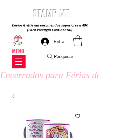
STAMP ME
Envios Grátis em encomendas superiores a 49€
(Para Portugal Continental)
Entrar
MENU
Pesquisar
Encerrados para Férias de Verão - 8