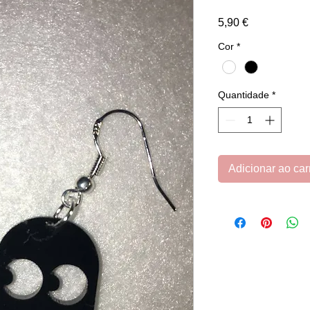
Preço
5,90 €
Cor
*
Quantidade
*
Adicionar ao car