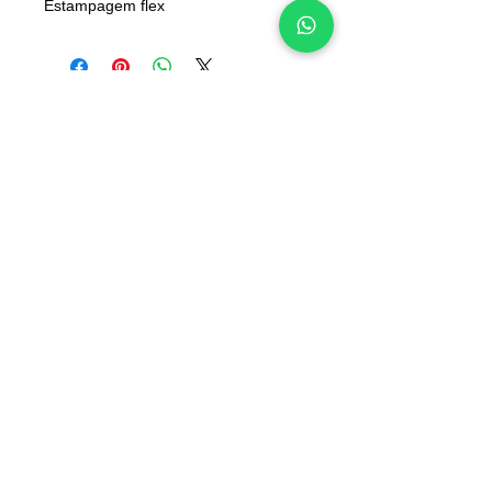
Estampagem flex
INFORMAÇÕES
Deseja algo diferente?
Contactos
Converse connosco
Sobre nós
pelo WhatsApp:
Junte-se à nossa equipa
965 554 000
📲
Blog
Voucher de oferta
Perguntas frequentes
Política de cookies
Termos e condições
Os valores incluem IVA à taxa legal em vigor
Envios Grátis em encomendas superiores a 49€*
(*Apenas Portugal Continental)
Acompanhe a sua encomenda