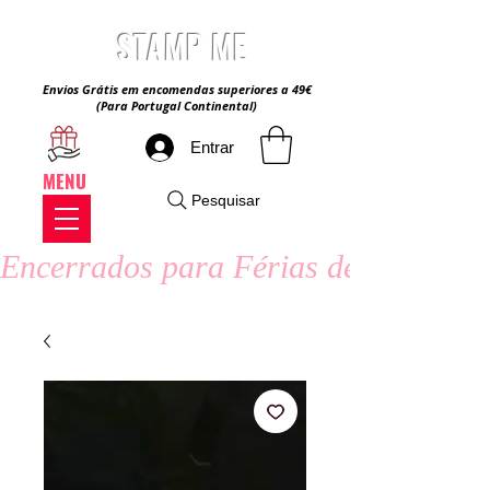
STAMP ME
Envios Grátis em encomendas superiores a 49€
(Para Portugal Continental)
Entrar
MENU
Pesquisar
Encerrados para Férias de Verão - 8