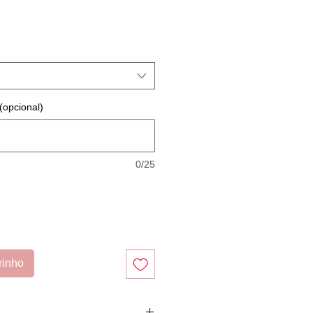
reço
romocional
(opcional)
0/25
rinho