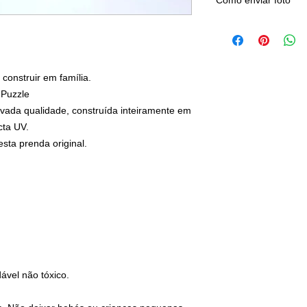
Como enviar foto
Após adicionar o art
carrinho) irá encontr
 construir em família.
 Puzzle
evada qualidade, construída inteiramente em
cta UV.
sta prenda original.
ável não tóxico.