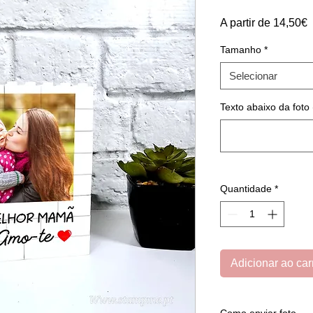
P
A partir de
14,50€
p
Tamanho
*
Selecionar
Texto abaixo da foto 
Quantidade
*
Adicionar ao car