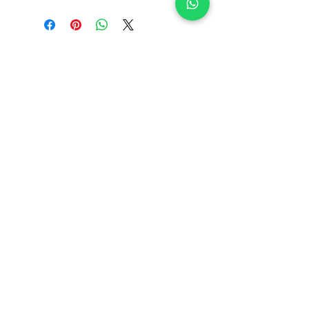
Clique
AQUI
INFORMAÇÕES
Deseja algo diferente?
Contactos
Converse connosco
Sobre nós
pelo WhatsApp:
Junte-se à nossa equipa
965 554 000
📲
Blog
Voucher de oferta
Perguntas frequentes
Política de cookies
Termos e condições
Os valores incluem IVA à taxa legal em vigor
Envios Grátis em encomendas superiores a 49€*
(*Apenas Portugal Continental)
Acompanhe a sua encomenda