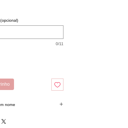
(opcional)
0/11
rinho
com nome
ue escolher, substitui o voto)