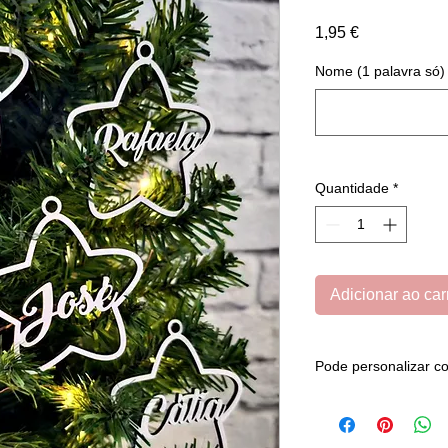
Preço
1,95 €
Nome (1 palavra só) 
Quantidade
*
Adicionar ao car
Pode personalizar 
Acresce 0.50eur/un
(O nome ou palavra q