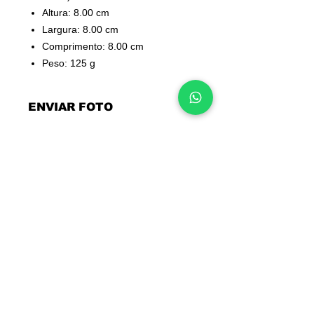
Altura: 8.00 cm
Largura: 8.00 cm
Comprimento: 8.00 cm
Peso: 125 g
ENVIAR FOTO
Adicione o artigo ao carrinho de
compras e em seguida
Clique aqui
APENAS 3 FOTOS
INFORMAÇÕES
Deseja algo diferente?
Contactos
Converse connosco
Sobre nós
pelo WhatsApp:
Junte-se à nossa equipa
965 554 000
📲
Blog
Voucher de oferta
Perguntas frequentes