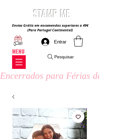
STAMP ME
Envios Grátis em encomendas superiores a 49€
(Para Portugal Continental)
Entrar
MENU
Pesquisar
Encerrados para Férias de Verão - 8