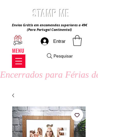
STAMP ME
Envios Grátis em encomendas superiores a 49€
(Para Portugal Continental)
Entrar
MENU
Pesquisar
Encerrados para Férias de Verão - 8