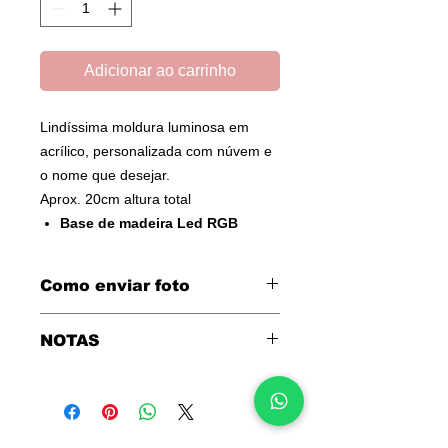
Adicionar ao carrinho
Lindíssima moldura luminosa em
acrílico, personalizada com núvem e
o nome que desejar.
Aprox. 20cm altura total
Base de madeira Led RGB
Como enviar foto
Enviar foto
aqui
NOTAS
Foto papel fotográfico brilhante
colado no acrílico
Deverá enviar-nos uma foto de