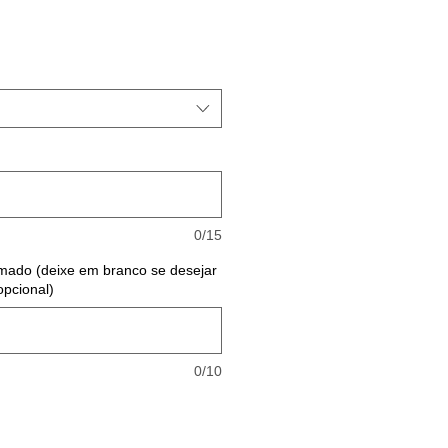
0/15
ado (deixe em branco se desejar
opcional)
0/10