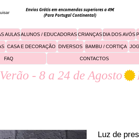
Envios Grátis em encomendas superiores a 49€
uisar
(Para Portugal Continental)
S AULAS
ALUNOS / EDUCADORAS
CRIANÇAS
DIA DOS AVÓS
AS
CASA E DECORAÇÃO
DIVERSOS
BAMBU / CORTIÇA
JO
FAQ
CONTACTOS
Verão - 8 a 24 de Agosto
Luz de pres