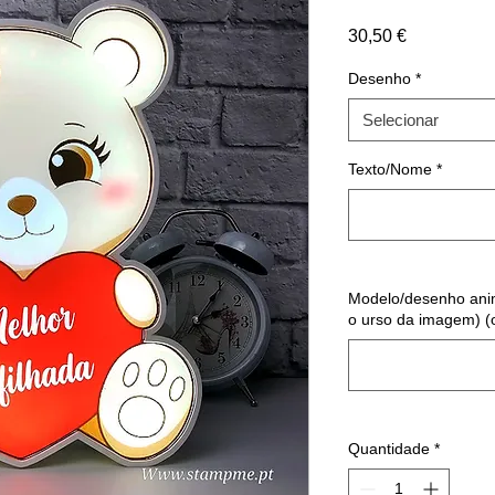
Preço
30,50 €
Desenho
*
Selecionar
Texto/Nome
*
Modelo/desenho anim
o urso da imagem) (
Quantidade
*