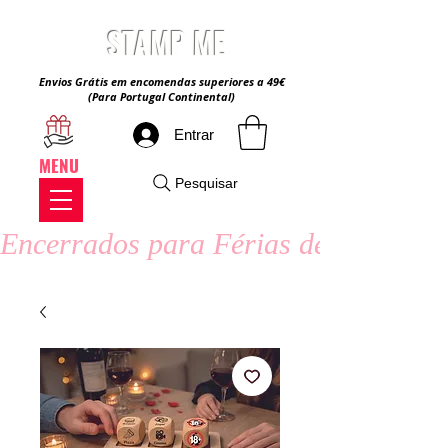
STAMP ME
Envios Grátis em encomendas superiores a 49€
(Para Portugal Continental)
Entrar
MENU
Pesquisar
Encerrados para Férias de Verão - 8