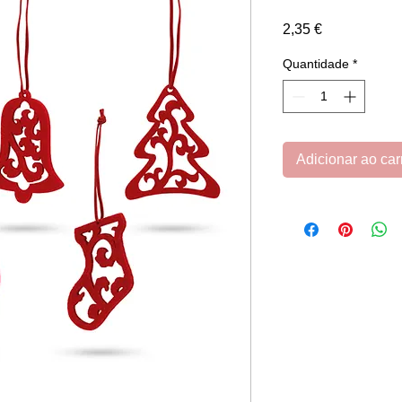
Preço
2,35 €
Quantidade
*
Adicionar ao car