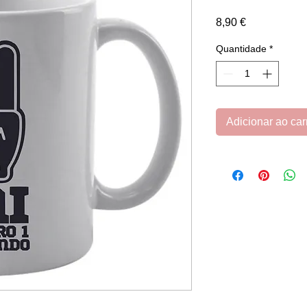
Preço
8,90 €
Quantidade
*
Adicionar ao car