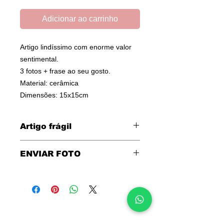
Adicionar ao carrinho
Artigo lindíssimo com enorme valor
sentimental.
3 fotos + frase ao seu gosto.
Material: cerâmica
Dimensões: 15x15cm
Artigo frágil
Aconselhamos a que adicione
seguro
ENVIAR FOTO
de transporte
ao pedido.
Clique
AQUI
para enviar as fotos