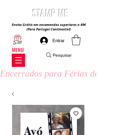
STAMP ME
Envios Grátis em encomendas superiores a 49€
(Para Portugal Continental)
Entrar
MENU
Pesquisar
Encerrados para Férias de Verão - 8