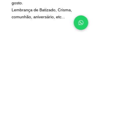
gosto.
Lembrança de Batizado, Crisma,
comunhão, aniversário, etc...
INFORMAÇÕES
Deseja algo diferente?
Contactos
Converse connosco
Sobre nós
pelo WhatsApp:
Junte-se à nossa equipa
965 554 000
📲
Blog
Voucher de oferta
Perguntas frequentes
Política de cookies
Termos e condições
Os valores incluem IVA à taxa legal em vigor
Envios Grátis em encomendas superiores a 49€*