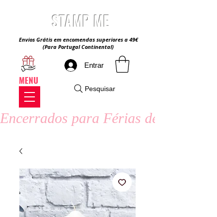
STAMP ME
Envios Grátis em encomendas superiores a 49€
(Para Portugal Continental)
Entrar
MENU
Pesquisar
Encerrados para Férias de Verão - 8